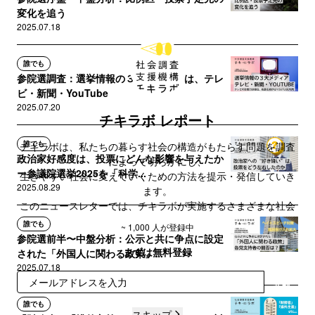
変化を追う
2025.07.18
誰でも
参院選調査：選挙情報の３大メディアは、テレ
ビ・新聞・YouTube
2025.07.20
チキラボ レポート
誰でも
チキラボは、私たちの暮らす社会の構造がもたらす問題を調査
政治家好感度は、投票にどんな影響を与えたか
によって明らかにし、
ー参議院選挙2025を「科学...
生きやすい社会に変えていくための方法を提示・発信していき
2025.08.29
ます。
このニュースレターでは、チキラボが実施するさまざまな社会
課題に対する調査や活動のレポートを不定期で配信します。
誰でも
~ 1,000 人が登録中
参院選前半〜中盤分析：公示と共に争点に設定
まずは無料登録
された「外国人に関わる政策」...
2025.07.18
登録
誰でも
スキップ