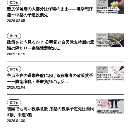
誰でも
態度保留層の大部分は保留のまま――選挙戦序
盤〜中盤の予定投票先
2026.02.05
誰でも
政策をどう見るか？ 公明党と自民党支持層の意
識の隔たりー参議院選挙20...
2025.10.15
誰でも
争点不在の選挙序盤における有権者の政策賛否
ーー防衛増税・医療負担には反...
2026.02.04
誰でも
雪国でも高い投票意欲 序盤の投票予定先は自民
3割、未定3割
2026.01.30