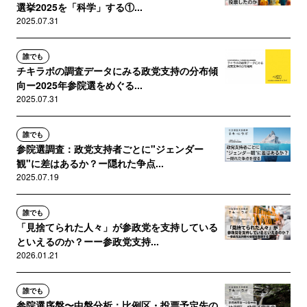
選挙2025を「科学」する①...
2025.07.31
誰でも
チキラボの調査データにみる政党支持の分布傾
向ー2025年参院選をめぐる...
2025.07.31
誰でも
参院選調査：政党支持者ごとに"ジェンダー
観"に差はあるか？ー隠れた争点...
2025.07.19
誰でも
「見捨てられた人々」が参政党を支持している
といえるのか？ーー参政党支持...
2026.01.21
誰でも
参院選序盤〜中盤分析：比例区・投票予定先の