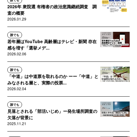
誰でも
2026年 衆院選 有権者の政治意識継続調査 調
査の概要
2026.01.29
誰でも
若年層はYouTube 高齢層はテレビ・新聞 存在
感を増す「選挙メデ...
2026.02.06
誰でも
「中道」は中道票を取れるのか ーー「中道」と
みなされる層と、実際の投票...
2026.02.04
誰でも
見落とされる「部活いじめ」ー発生場所調査の
欠落が背景に
2025.11.21