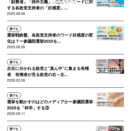
「財務省」「排外主義」…選挙キーワードに対
する各政党支持者の「好感度」...
2025.08.06
誰でも
選挙戦終盤、各政党支持者のワード好感度の変
化は？ー参議院選挙2025を...
2025.09.26
誰でも
左右に分かれる政党と“真ん中”に集まる有権
者 有権者が見る政党の右～左...
2026.02.06
誰でも
選挙を動かすのはどのメディアかー参議院選挙
2025を「科学」する③
2025.09.11
誰でも