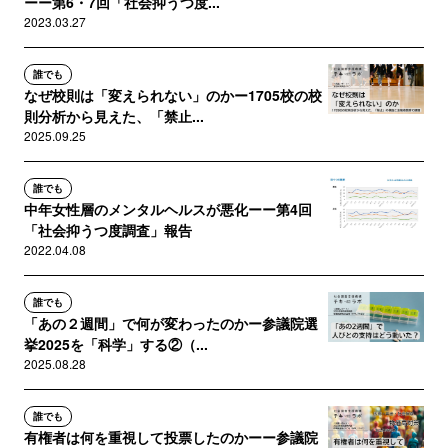
ーー第6・7回「社会抑うつ度...
2023.03.27
誰でも
なぜ校則は「変えられない」のかー1705校の校
則分析から見えた、「禁止...
2025.09.25
誰でも
中年女性層のメンタルヘルスが悪化ーー第4回
「社会抑うつ度調査」報告
2022.04.08
誰でも
「あの２週間」で何が変わったのかー参議院選
挙2025を「科学」する②（...
2025.08.28
誰でも
有権者は何を重視して投票したのかーー参議院